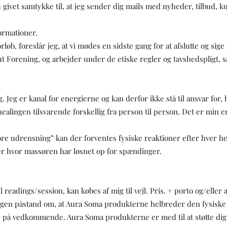
 givet samtykke til, at jeg sender dig mails med nyheder, tilbud, 
formationer.
orløb, foreslår jeg, at vi mødes en sidste gang for at afslutte og sig
Forening, og arbejder under de etiske regler og tavshedspligt, sa
g. Jeg er kanal for energierne og kan derfor ikke stå til ansvar for
 healingen tilsvarende forskellig fra person til person. Det er min e
tore udrensning” kan der forventes fysiske reaktioner efter hver he
der hvor massøren har løsnet op for spændinger.
eadings/session, kan købes af mig til vejl. Pris. + porto og/eller af
ngen påstand om, at Aura Soma produkterne helbreder den fysiske k
på vedkommende. Aura Soma produkterne er med til at støtte dig 