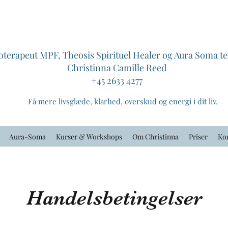
oterapeut MPF, Theosis Spirituel Healer og Aura Soma t
Christinna Camille Reed
+45 2633 4277
Få mere livsglæde, klarhed, overskud og energi i dit liv.
Aura-Soma
Kurser & Workshops
Om Christinna
Priser
Ko
Handelsbetingelser