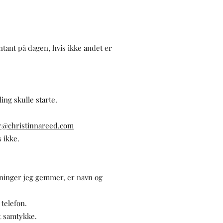
ntant på dagen, hvis ikke andet er
ing skulle starte.
r@christinnareed.com
 ikke.
sninger jeg gemmer, er navn og
telefon.
t samtykke.