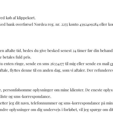
ved køb af klippekort.
 ved bank overførsel Nordea reg. nr. 2255 konto 4392409284 eller ko
den aftalte tid, bedes du give besked senest 24 timer før din behandl
 betales fuld pris.
u enten ringe, sende en sms 26334277 til mig eller sende en mail
c
ftale, flyttes denne til en anden dag, som vi aftaler. Der refunderes
ge, personfølsomme oplysninger om mine klienter. De eneste oply
tliste og sms-korrespondance.
letter jeg dit navn, telefonnummer og sms-korrespondance på min 
andre oplysninger om dig undervejs i forløbet, vil jeg spørge om di