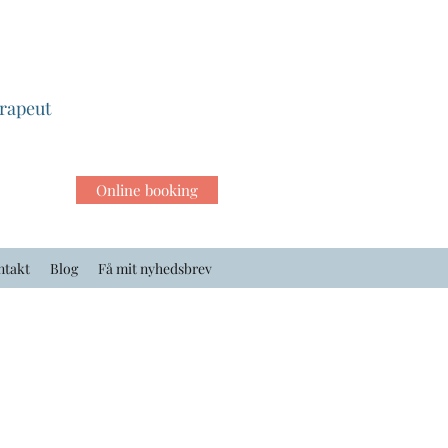
erapeut
Online booking
ntakt
Blog
Få mit nyhedsbrev