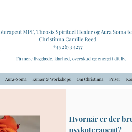
oterapeut MPF, Theosis Spirituel Healer og Aura Soma t
Christinna Camille Reed
+45 2633 4277
Få mere livsglæde, klarhed, overskud og energi i dit liv.
Aura-Soma
Kurser & Workshops
Om Christinna
Priser
Ko
Hvornår er der bru
psykoterapeut?