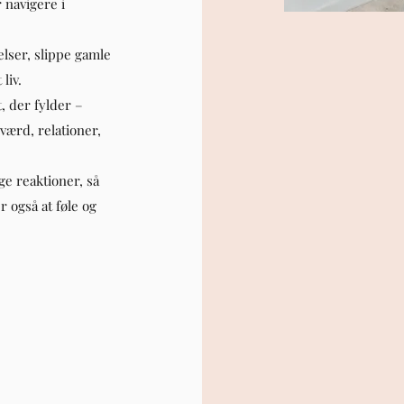
 navigere i
elser, slippe gamle
liv.
, der fylder –
værd, relationer,
e reaktioner, så
 også at føle og