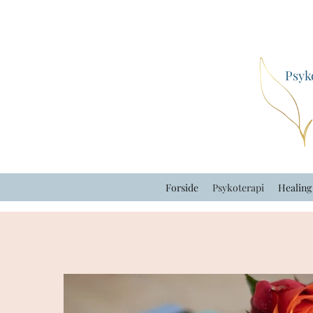
Psyk
Forside
Psykoterapi
Healing