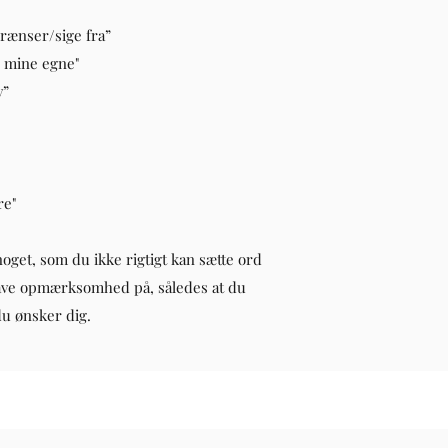
grænser/sige fra”
r mine egne"
v”
re"
noget, som du ikke rigtigt kan sætte ord
ave opmærksomhed på, således at du
du ønsker dig.