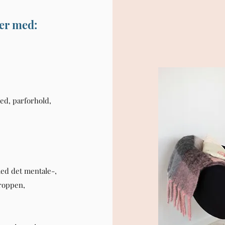
ter med:
hed, parforhold,
med det mentale-,
kroppen,