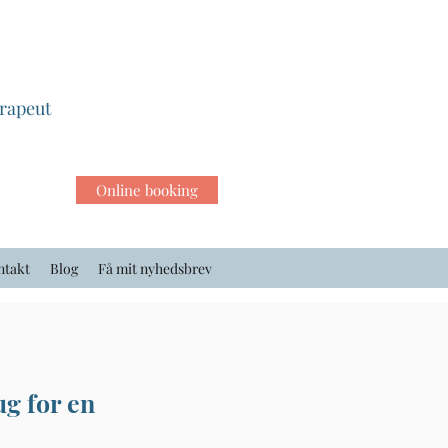
erapeut
Online booking
ntakt
Blog
Få mit nyhedsbrev
g for en