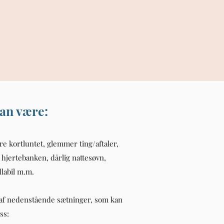
kan være:
e kortluntet, glemmer ting/aftaler,
 hjertebanken, dårlig nattesøvn,
dlabil m.m.
af nedenstående sætninger, som kan
ss: