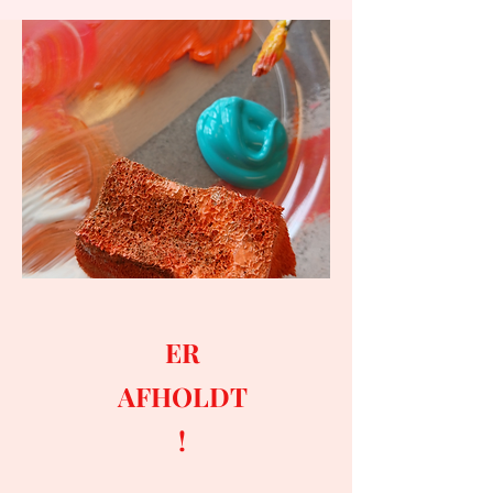
ER
AFHOLDT
!