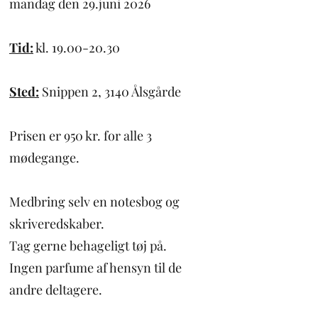
mandag den 29.juni 2026
Tid:
kl.
19.00-20.30
Sted:
Snippen 2, 3140 Ålsgårde
Prisen er 950 kr. for alle 3
mødegange.
Medbring selv en notesbog og
skriveredskaber.
Tag gerne behageligt tøj på.
Ingen parfume af hensyn til de
andre deltagere.